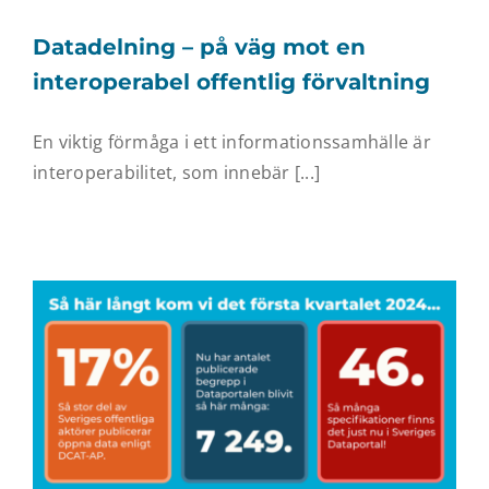
Datadelning – på väg mot en
interoperabel offentlig förvaltning
En viktig förmåga i ett informationssamhälle är
interoperabilitet, som innebär [...]