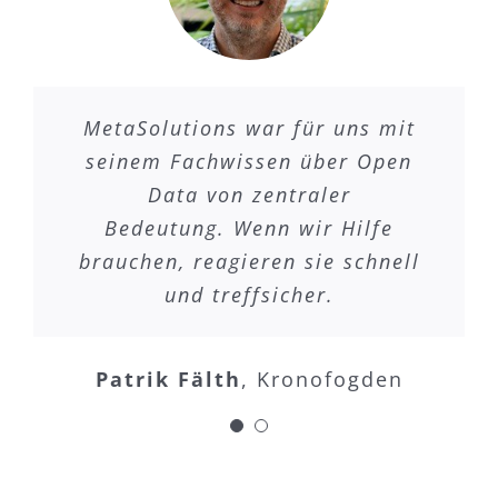
MetaSolutions war für uns mit
Wenn wir Datensätze in
EntryScape hochladen, können wir
seinem Fachwissen über Open
auf unglaublich einfache
Data von zentraler
Weise neue APIs für unsere Daten
Bedeutung. Wenn wir Hilfe
brauchen, reagieren sie schnell
erstellen.
und treffsicher.
Marcus Mohlin
Lidingö Stad
Patrik Fälth
,
Kronofogden