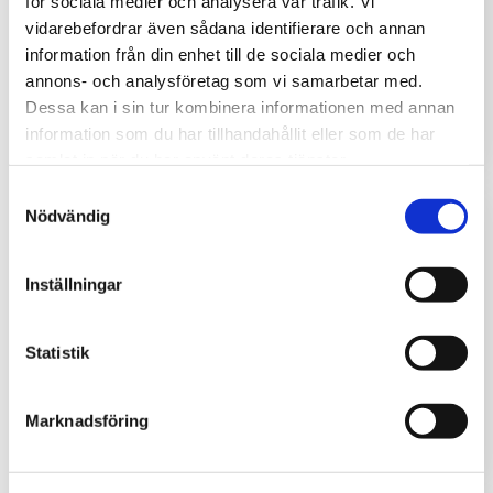
för sociala medier och analysera vår trafik. Vi
Wir übernehmen große Verantwortung für
vidarebefordrar även sådana identifierare och annan
information från din enhet till de sociala medier och
das Thema Open Data und treiben die
annons- och analysföretag som vi samarbetar med.
Arbeit mit DCAT-AP in Schweden und
Dessa kan i sin tur kombinera informationen med annan
anderen Ländern voran.
information som du har tillhandahållit eller som de har
samlat in när du har använt deras tjänster.
Samtyckesval
Nödvändig
Inställningar
Open Source
EntryScape basiert auf Open Source
Statistik
Software. Dies schafft Sicherheit für unsere
Kunden und für alle die auf unseren
Marknadsföring
Lösungen aufbauen.