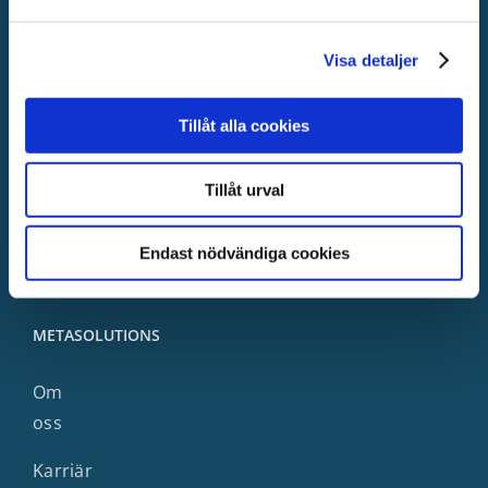
Kundcase
Visa detaljer
Press
&
Tillåt alla cookies
media
Tillåt urval
Hjälp
&
support
Endast nödvändiga cookies
METASOLUTIONS
Om
oss
Karriär