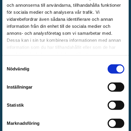
och annonserna till användarna, tillhandahålla funktioner
Models
för sociala medier och analysera vår trafik. Vi
vidarebefordrar även sådana identifierare och annan
Registry
information från din enhet till de sociala medier och
annons- och analysföretag som vi samarbetar med.
Terms
Dessa kan i sin tur kombinera informationen med annan
information som du har tillhandahållit eller som de har
Workbench
samlat in när du har använt deras tjänster.
Samtyckesval
Nödvändig
RESURSER
Nyheter
Inställningar
Läs
Statistik
&
Lär
Marknadsföring
Utbildningar