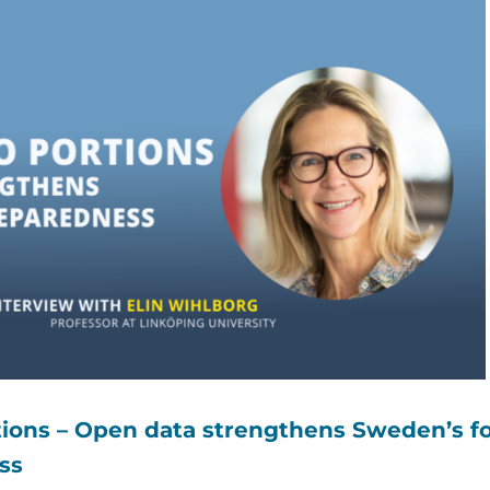
tions – Open data strengthens Sweden’s f
ss