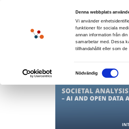
Skip
to
Denna webbplats använde
content
Vi använder enhetsidentifie
funktioner för sociala medi
annan information från din
samarbetar med. Dessa kan
tillhandahållit eller som d
Samtyckesval
Nödvändig