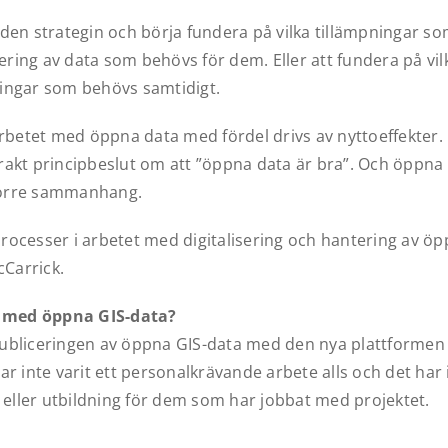
 den strategin och börja fundera på vilka tillämpningar so
ering av data som behövs för dem. Eller att fundera på vil
ningar som behövs samtidigt.
rbetet med öppna data med fördel drivs av nyttoeffekter.
trakt principbeslut om att ”öppna data är bra”. Och öppna
 större sammanhang.
processer i arbetet med digitalisering och hantering av ö
Carrick.
t med öppna GIS-data?
 publiceringen av öppna GIS-data med den nya plattformen
har inte varit ett personalkrävande arbete alls och det har 
eller utbildning för dem som har jobbat med projektet.