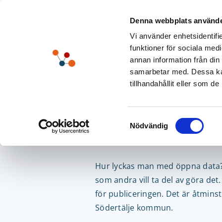
Fortsätt
till
Denna webbplats använde
innehållet
Vi använder enhetsidentifie
Lösn
funktioner för sociala medi
annan information från din
samarbetar med. Dessa kan
tillhandahållit eller som d
Med rätt per
Samtyckesval
data ut i Söde
Nödvändig
Hur lyckas man med öppna data? F
som andra vill ta del av göra det
för publiceringen. Det är åtmins
Södertälje kommun.