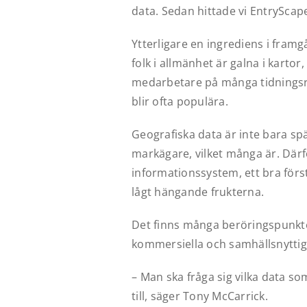
data. Sedan hittade vi EntryScap
Ytterligare en ingrediens i fram
folk i allmänhet är galna i kartor
medarbetare på många tidningsred
blir ofta populära.
Geografiska data är inte bara spä
markägare, vilket många är. Därfö
informationssystem, ett bra för
lågt hängande frukterna.
Det finns många beröringspunkte
kommersiella och samhällsnyttiga
– Man ska fråga sig vilka data so
till, säger Tony McCarrick.