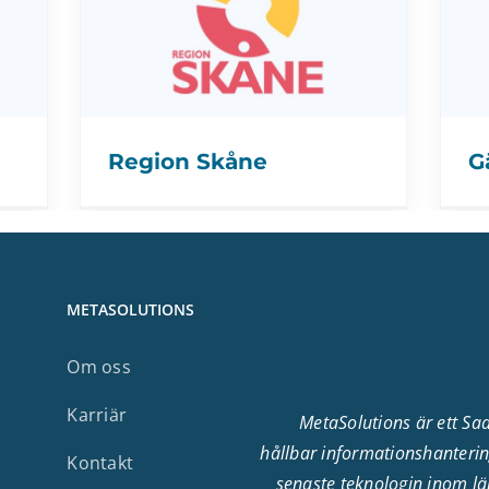
G
Region Skåne
METASOLUTIONS
Om oss
Karriär
MetaSolutions är ett Sa
hållbar informationshanteri
r
Kontakt
senaste teknologin inom lä