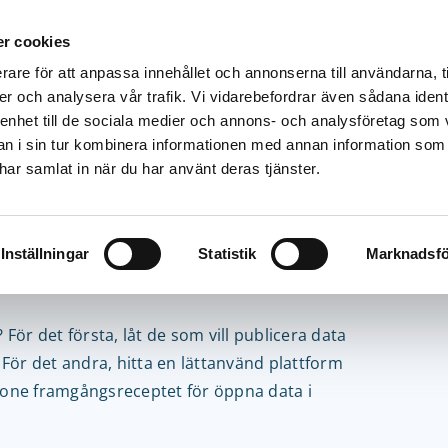
r cookies
rare för att anpassa innehållet och annonserna till användarna, t
ingar
Produkter
Priser
Resurser
Blogg
er och analysera vår trafik. Vi vidarebefordrar även sådana ident
 enhet till de sociala medier och annons- och analysföretag som 
 i sin tur kombinera informationen med annan information som
e har samlat in när du har använt deras tjänster.
soner flyger öppna
rtälje
Inställningar
Statistik
Marknadsfö
ör det första, låt de som vill publicera data
. För det andra, hitta en lättanvänd plattform
tone framgångsreceptet för öppna data i