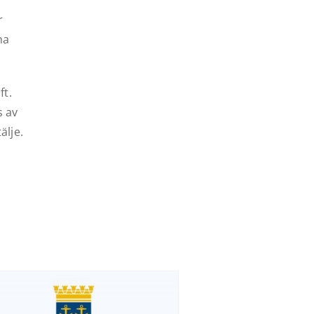
r
na
ft.
s av
älje.