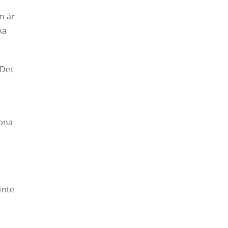
m är
ka
 Det
ppna
inte