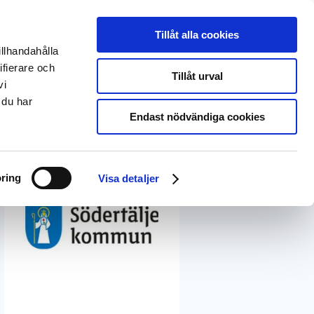
English
Deutsch
Tillåt alla cookies
illhandahålla
Om oss
EntryScape Free
ifierare och
Tillåt urval
vi
 du har
Endast nödvändiga cookies
ring
Visa detaljer