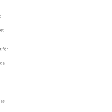
t
et
t för
mda
das