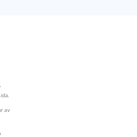
v
ida.
ar av
a