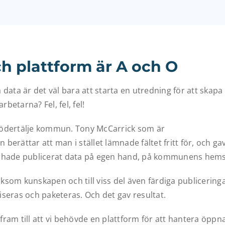
 plattform är A och O
ata är det väl bara att starta en utredning för att skapa
betarna? Fel, fel, fel!
 i Södertälje kommun. Tony McCarrick som är
berättar att man i stället lämnade fältet fritt för, och ga
an hade publicerat data på egen hand, på kommunens hems
ksom kunskapen och till viss del även färdiga publicering
eras och paketeras. Och det gav resultat.
fram till att vi behövde en plattform för att hantera öppn