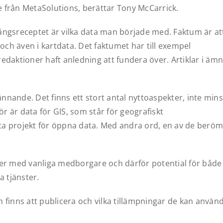
e från MetaSolutions, berättar Tony McCarrick.
gångsreceptet är vilka data man började med. Faktum är at
, och även i kartdata. Det faktumet har till exempel
aktioner haft anledning att fundera över. Artiklar i ämn
nnande. Det finns ett stort antal nyttoaspekter, inte mins
r är data för GIS, som står för geografiskt
sta projekt för öppna data. Med andra ord, en av de berö
r med vanliga medborgare och därför potential för både
 tjänster.
m finns att publicera och vilka tillämpningar de kan använ