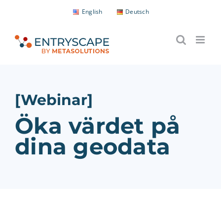
Fortsätt
English
Deutsch
till
innehållet
[Webinar]
Öka värdet på
dina geodata