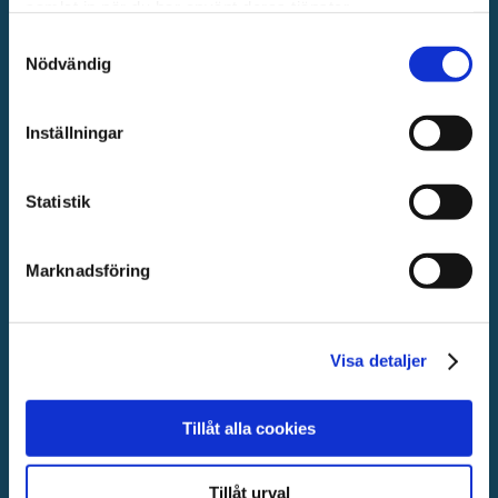
samlat in när du har använt deras tjänster.
Blocks
Samtyckesval
Nödvändig
Catalog
Inställningar
Models
Registry
Statistik
Terms
Marknadsföring
Workbench
Visa detaljer
RESURSER
Nyheter
Tillåt alla cookies
Läs
Tillåt urval