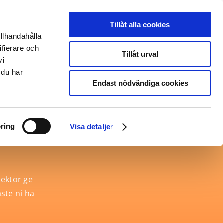
English
Deutsch
Tillåt alla cookies
illhandahålla
Om oss
EntryScape Free
ifierare och
Tillåt urval
vi
 du har
Endast nödvändiga cookies
att
ring
Visa detaljer
sektor ge
åste ni ha