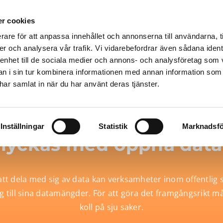
r cookies
rare för att anpassa innehållet och annonserna till användarna, t
ingar
Produkter
Priser
Resurser
Blogg
er och analysera vår trafik. Vi vidarebefordrar även sådana ident
 enhet till de sociala medier och annons- och analysföretag som 
 i sin tur kombinera informationen med annan information som
e har samlat in när du har använt deras tjänster.
saker du måste veta för 
Inställningar
Statistik
Marknadsfö
lyckas med öppna data
t dela med sig av data kan verksamheter inom offentlig 
ång till sina datamängder. För att göra det framgångsrikt m
koll på sju saker.