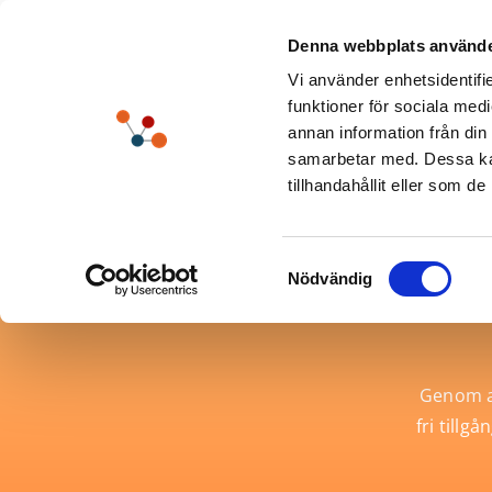
Fortsätt
till
Denna webbplats använde
innehållet
Vi använder enhetsidentifie
Lösn
funktioner för sociala medi
annan information från din
samarbetar med. Dessa kan
tillhandahållit eller som d
7 
Samtyckesval
Nödvändig
Genom at
fri tillg