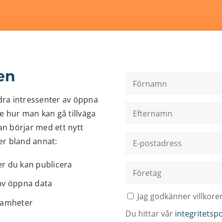
en
ra intressenter av öppna
e hur man kan gå tillväga
n börjar med ett nytt
er bland annat:
er du kan publicera
 av öppna data
ksamheter