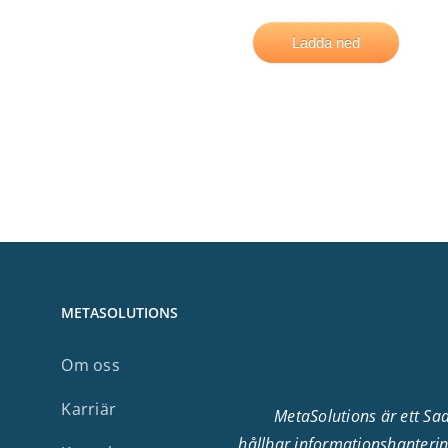
METASOLUTIONS
Om oss
Karriär
MetaSolutions är ett Sa
hållbar informationshanteri