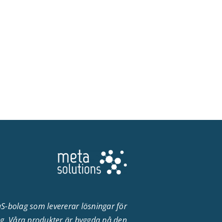
aS-bolag som levererar lösningar för
ng. Våra produkter är byggda på den