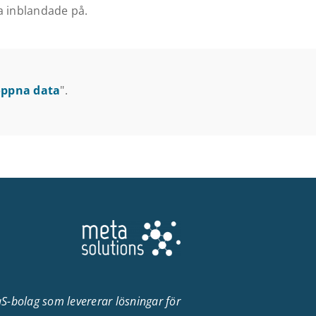
a inblandade på.
öppna data
".
aS-bolag som levererar lösningar för