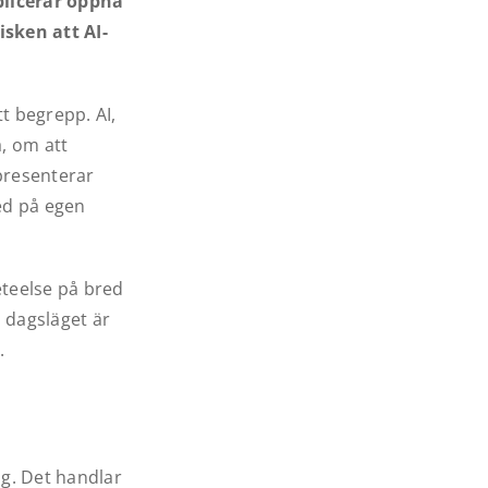
ublicerar öppna
isken att AI-
tt begrepp. AI,
a, om att
presenterar
ed på egen
eteelse på bred
I dagsläget är
.
g. Det handlar