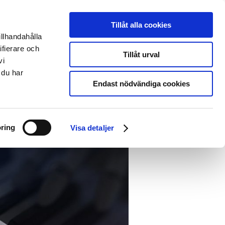
English
Deutsch
Tillåt alla cookies
illhandahålla
Om oss
EntryScape Free
ifierare och
Tillåt urval
vi
 du har
Endast nödvändiga cookies
ppna data?
ring
Visa detaljer