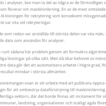
s i analyser, kan man ta del av några av de förmodligen 
 som florerar om maskininlärning. En av de mest omtalad
AI-lösningen för rekrytering som konsekvent missgynnad
e var vita vid rekryteringar.
de som redan var anställda till största delen var vita män, 
 de data som användas för analyser.
unt sådana här problem genom att formulera algoritmer,
liga lösningar på olika sätt. Men då ökar behovet av mänsk
tre data går det att automatisera arbetet i högre grad, f
resultat minskar i största allmänhet.
sonemangen ovan är att arbete med att publicera öppna d
gin för att ombesörja dataförsörjning till maskininlärning.
fentliga sektorn, där det borde finnas att incitament för o
mmuner, landsting, organisationer och statligt ägda föret