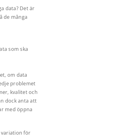
ga data? Det är
 på de många
 data som ska
met, om data
tredje problemet
mer, kvalitet och
an dock anta att
bbar med öppna
 variation för