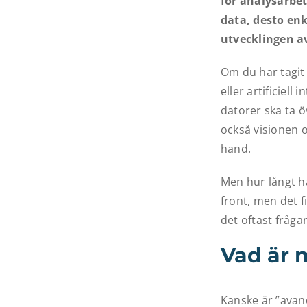
för analysarbet
data, desto enk
utvecklingen a
Om du har tagit 
eller artificiell
datorer ska ta 
också visionen 
hand.
Men hur långt h
front, men det f
det oftast fråg
Vad är 
Kanske är ”avan