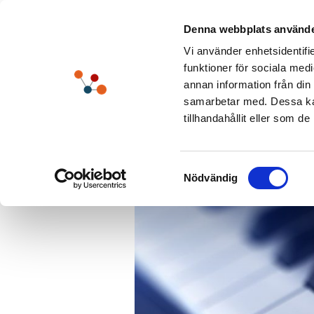
Fortsätt
till
Denna webbplats använde
innehållet
Vi använder enhetsidentifie
Lösn
funktioner för sociala medi
annan information från din
samarbetar med. Dessa kan
tillhandahållit eller som d
Blir det någo
Samtyckesval
Nödvändig