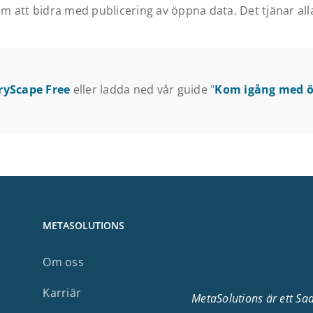
 att bidra med publicering av öppna data. Det tjänar all
ryScape Free
eller ladda ned vår guide "
Kom igång med 
METASOLUTIONS
Om oss
Karriär
MetaSolutions är ett Sa