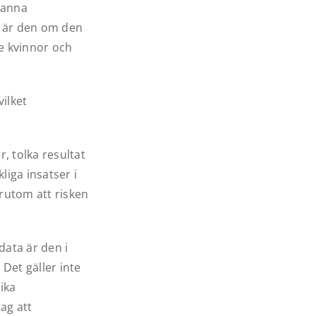
sanna
e är den om den
e kvinnor och
vilket
 tolka resultat
liga insatser i
örutom att risken
ata är den i
 Det gäller inte
lika
ag att