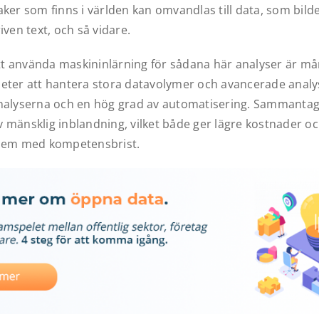
ker som finns i världen kan omvandlas till data, som bilder,
iven text, och så vidare.
 använda maskininlärning för sådana här analyser är mång
eter att hantera stora datavolymer och avancerade analy
nalyserna och en hög grad av automatisering. Sammantag
 mänsklig inblandning, vilket både ger lägre kostnader o
blem med kompetensbrist.