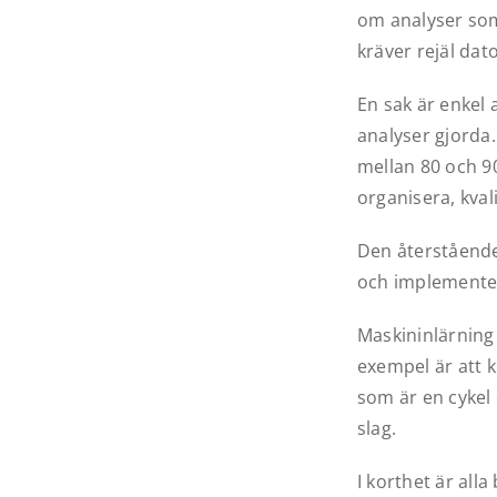
om analyser som
kräver rejäl dat
En sak är enkel a
analyser gjorda.
mellan 80 och 90
organisera, kval
Den återstående
och implementer
Maskininlärning 
exempel är att k
som är en cykel 
slag.
I korthet är al