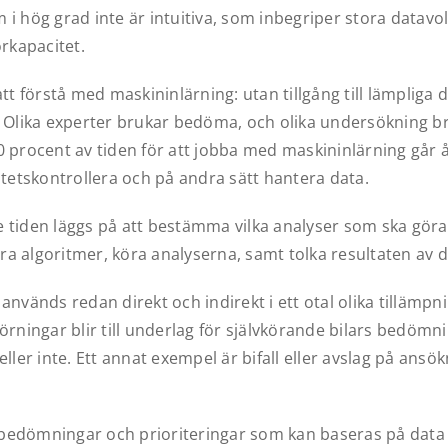
 i hög grad inte är intuitiva, som inbegriper stora datav
orkapacitet.
tt förstå med maskininlärning: utan tillgång till lämpliga d
 Olika experter brukar bedöma, och olika undersökning bru
 procent av tiden för att jobba med maskininlärning går åt t
itetskontrollera och på andra sätt hantera data.
 tiden läggs på att bestämma vilka analyser som ska göra
a algoritmer, köra analyserna, samt tolka resultaten av 
används redan direkt och indirekt i ett otal olika tillämpni
örningar blir till underlag för självkörande bilars bedömn
eller inte. Ett annat exempel är bifall eller avslag på ansök
la bedömningar och prioriteringar som kan baseras på data