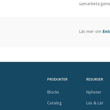
samarbeta genom
Läs mer om
Ent
PRODUKTER
RESURSER
Blocks
Nyheter
Catalog
Läs & Lär