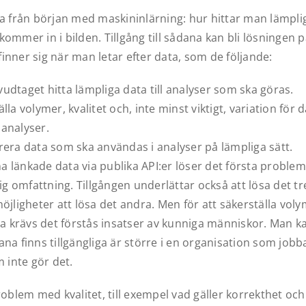
ja från början med maskininlärning: hur hittar man lämpli
ommer in i bilden. Tillgång till sådana kan bli lösningen
nner sig när man letar efter data, som de följande:
udtaget hitta lämpliga data till analyser som ska göras.
älla volymer, kvalitet och, inte minst viktigt, variation för
 analyser.
rera data som ska användas i analyser på lämpliga sätt.
pna länkade data via publika API:er löser det första proble
lig omfattning. Tillgången underlättar också att lösa det 
öjligheter att lösa det andra. Men för att säkerställa voly
ta krävs det förstås insatser av kunniga människor. Man k
ana finns tillgängliga är större i en organisation som jo
m inte gör det.
roblem med kvalitet, till exempel vad gäller korrekthet och