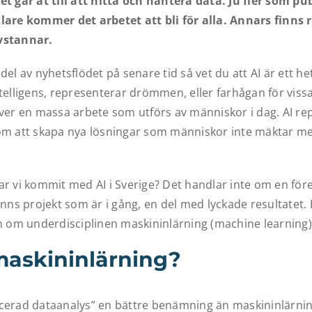
et går åt till att hitta och hantera data. Ju fler som p
lare kommer det arbetet att bli för alla. Annars finns r
vstannar.
del av nyhetsflödet på senare tid så vet du att AI är ett he
 intelligens, representerar drömmen, eller farhågan för viss
över en massa arbete som utförs av människor i dag. AI re
om att skapa nya lösningar som människor inte mäktar m
ar vi kommit med AI i Sverige? Det handlar inte om en för
inns projekt som är i gång, en del med lyckade resultatet. 
an om underdisciplinen maskininlärning (machine learning)
maskininlärning?
cerad dataanalys” en bättre benämning än maskininlärnin