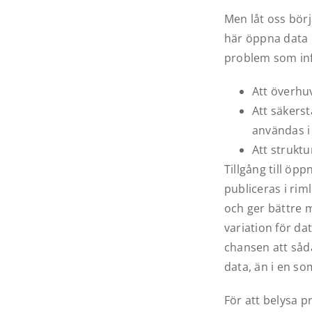
Men låt oss bör
här öppna data k
problem som infi
Att överhuv
Att säkerst
användas i
Att struktu
Tillgång till öp
publiceras i rim
och ger bättre m
variation för da
chansen att såd
data, än i en so
För att belysa p