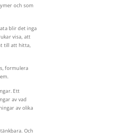
olymer och som
ata blir det inga
kar visa, att
ill att hitta,
s, formulera
dem.
ngar. Ett
ingar av vad
ningar av olika
 tänkbara. Och