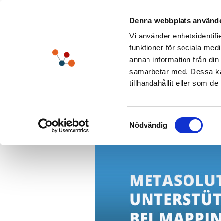
Skip
to
Denna webbplats använde
content
Vi använder enhetsidentifie
funktioner för sociala medi
annan information från din
samarbetar med. Dessa kan
tillhandahållit eller som d
View
Larger
Samtyckesval
Nödvändig
Image