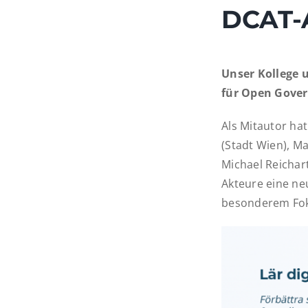
DCAT-
Unser Kollege 
für Open Gover
Als Mitautor ha
(Stadt Wien), M
Michael Reichar
Akteure eine ne
besonderem Foku