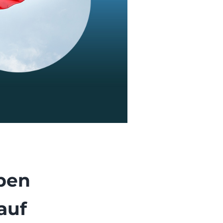
pen
auf