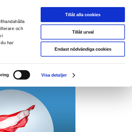
Svenska
English
Tillåt alla cookies
illhandahålla
er uns
EntryScape probieren
ifierare och
Tillåt urval
vi
 du har
Endast nödvändiga cookies
ring
Visa detaljer