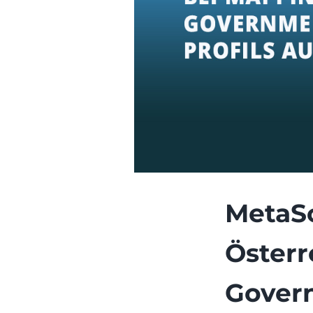
MetaSo
Österr
Govern