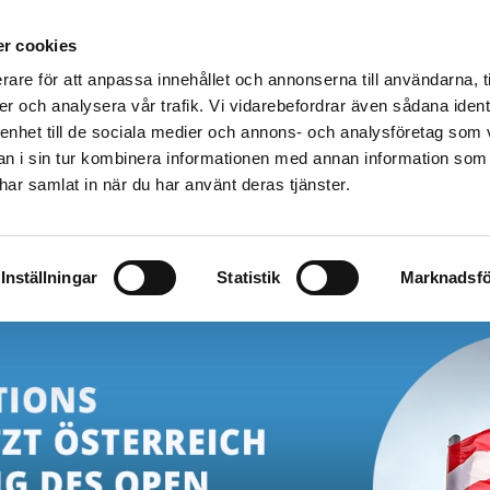
r cookies
rare för att anpassa innehållet och annonserna till användarna, t
Produkte
Kunden
Lesen & Lernen
Üb
er och analysera vår trafik. Vi vidarebefordrar även sådana ident
 enhet till de sociala medier och annons- och analysföretag som 
 i sin tur kombinera informationen med annan information som
e har samlat in när du har använt deras tjänster.
Inställningar
Statistik
Marknadsfö