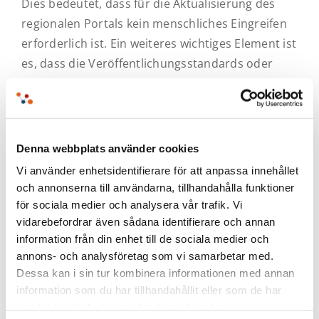
Dies bedeutet, dass für die Aktualisierung des
regionalen Portals kein menschliches Eingreifen
erforderlich ist. Ein weiteres wichtiges Element ist
es, dass die Veröffentlichungsstandards oder
Vorgaben zur Datenlieferung zusammen mit den
Gemeinden gemäß den nationalen und
europäischen Richtlinien entwickelt wurden.
Denna webbplats använder cookies
Die Ergebnisse ließen
Vi använder enhetsidentifierare för att anpassa innehållet
nicht lange auf sich
och annonserna till användarna, tillhandahålla funktioner
warten
för sociala medier och analysera vår trafik. Vi
vidarebefordrar även sådana identifierare och annan
information från din enhet till de sociala medier och
annons- och analysföretag som vi samarbetar med.
In den Jahren 2018 und 2019 haben sich 136
Dessa kan i sin tur kombinera informationen med annan
Gemeinden dem Programm angeschlossen. Bis
information som du har tillhandahållit eller som de har
August 2020 sollen 95 Gemeinden die
samlat in när du har använt deras tjänster.
Zielvorgaben hinsichtlich der Anzahl der