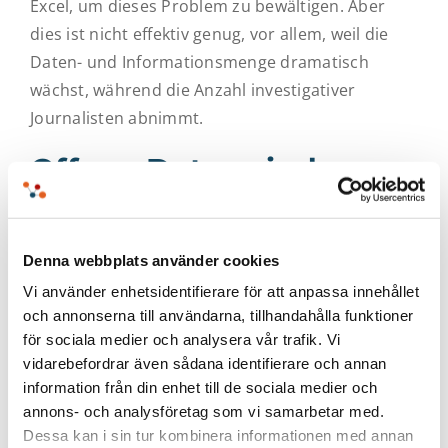
Excel, um dieses Problem zu bewältigen. Aber
dies ist nicht effektiv genug, vor allem, weil die
Daten- und Informationsmenge dramatisch
wächst, während die Anzahl investigativer
Journalisten abnimmt.
Offene Daten sind
wertvoll
Denna webbplats använder cookies
Dass KI zu besserem Investigativjournalismus
Vi använder enhetsidentifierare för att anpassa innehållet
beiträgt, ist unbestritten. Allerdings gibt es, wie
och annonserna till användarna, tillhandahålla funktioner
es bei der Datenanalytik üblich ist, ein Problem:
för sociala medier och analysera vår trafik. Vi
den Zugang zu einer einheitlichen Datenart. Dies
vidarebefordrar även sådana identifierare och annan
ist besonders deutlich in den Gemeinden, wo die
information från din enhet till de sociala medier och
Daten gesammelt werden. Für die Gemeinden,
annons- och analysföretag som vi samarbetar med.
Dessa kan i sin tur kombinera informationen med annan
die in der Regel ohnehin nur über begrenzte