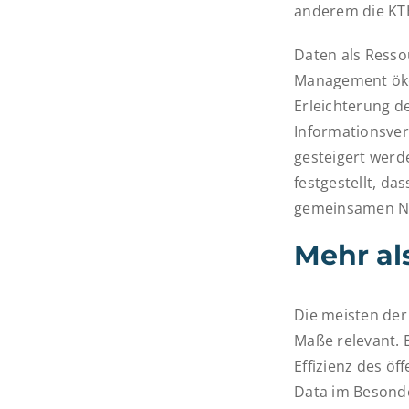
anderem die KTH
Daten als Resso
Management ökol
Erleichterung d
Informationsver
gesteigert werd
festgestellt, d
gemeinsamen Nu
Mehr al
Die meisten der
Maße relevant. 
Effizienz des ö
Data im Besonde