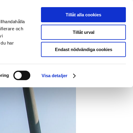
Svenska
English
Tillåt alla cookies
illhandahålla
er uns
EntryScape probieren
ifierare och
Tillåt urval
vi
 du har
Endast nödvändiga cookies
ring
Visa detaljer