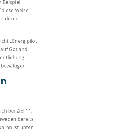
 Beispiel
f diese Weise
nd deren
icht „Energipilot
 auf Gotland
fentlichung
 bewältigen.
en
ch bei Ziel 11,
chweden bereits
Daran ist unter