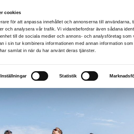
r cookies
rare för att anpassa innehållet och annonserna till användarna, t
Produkte
Kunden
Lesen & Lernen
Üb
er och analysera vår trafik. Vi vidarebefordrar även sådana ident
 enhet till de sociala medier och annons- och analysföretag som 
 i sin tur kombinera informationen med annan information som
e har samlat in när du har använt deras tjänster.
Inställningar
Statistik
Marknadsfö