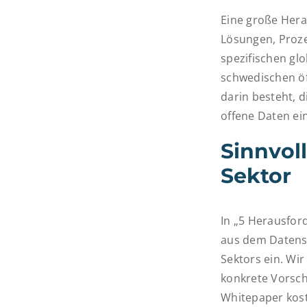
Eine große Hera
Lösungen, Proz
spezifischen glo
schwedischen öf
darin besteht, 
offene Daten ei
Sinnvoll
Sektor
In „5 Herausford
aus dem Datensu
Sektors ein. Wi
konkrete Vorsch
Whitepaper kost