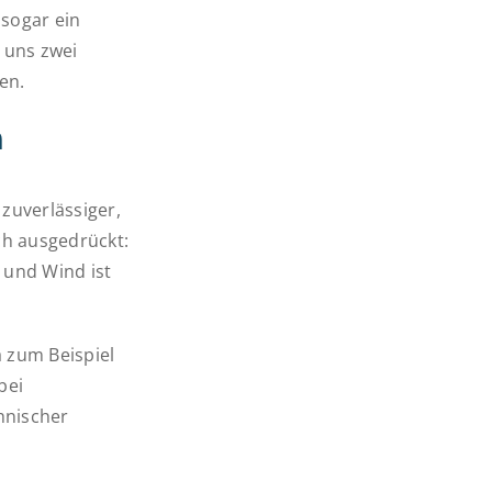
 sogar ein
 uns zwei
en.
n
zuverlässiger,
ch ausgedrückt:
 und Wind ist
a zum Beispiel
bei
hnischer