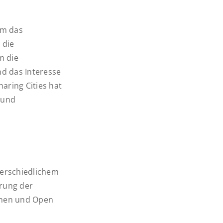
um das
 die
m die
d das Interesse
aring Cities hat
 und
terschiedlichem
erung der
einen und Open