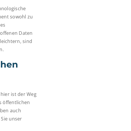
hnologische
ment sowohl zu
des
 offenen Daten
eichtern, sind
n.
chen
 hier ist der Weg
 öffentlichen
eben auch
 Sie unser