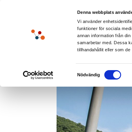
Skip
to
Denna webbplats använde
content
Vi använder enhetsidentifie
funktioner för sociala medi
annan information från din
samarbetar med. Dessa kan
tillhandahållit eller som d
View
Larger
Samtyckesval
Nödvändig
Image